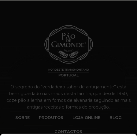
O segredo do “verdadeiro sabor de antigamente” está
bem guardado nas mãos desta família, que desde 1960,
coze pão a lenha em fornos de alvenaria seguindo as mais
antigas receitas e formas de produção.
SOBRE
PRODUTOS
LOJA ONLINE
BLOG
CONTACTOS