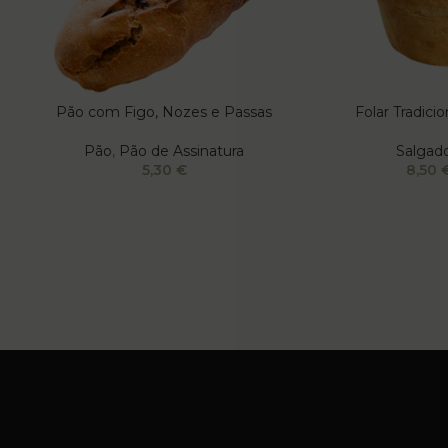
Pão com Figo, Nozes e Passas
Folar Tradici
Pão
,
Pão de Assinatura
Salgad
5,30
€
8,50