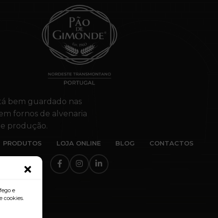
stá bem guardado nas
 em fornos de alvenaria
 de produção.
PRODUTOS
LOJA ONLINE
BLOG
CONTACTOS
fego e
e cookies.