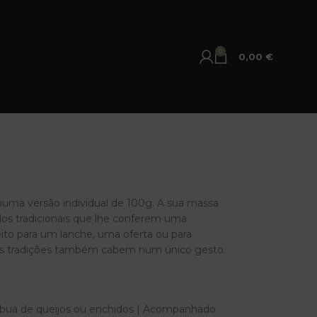
0
0,00
€
numa versão individual de 100g. A sua massa
os tradicionais que lhe conferem uma
eito para um lanche, uma oferta ou para
s tradições também cabem num único gesto.
Tábua de queijos ou enchidos | Acompanhado