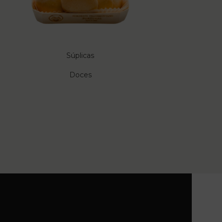
Súplicas
Panett
Doces
D