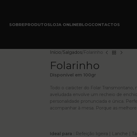
SOBRE
PRODUTOS
LOJA ONLINE
BLOG
CONTACTOS
Início
Salgados
Folarinho
Folarinho
Disponível em 100gr
Todo o carácter do Folar Transmontano, 
aveludada envolve um recheio de enchid
personalidade pronunciada e única. Perf
acompanhar à mesa. Porque as melhore
Ideal para :
Refeição ligeira | Lanche | 