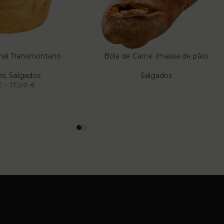
onal Transmontano
Bôla de Carne (massa de pão)
os
,
Salgados
Salgados
€
–
17,00
€