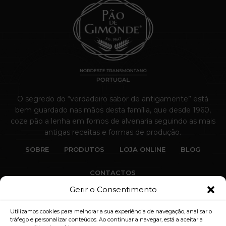
O segredo do “verdadeiro sabor de antigamente” está
bem guardado nas mãos desta família, que desde 1960,
coze pão a lenha em fornos de alvenaria seguindo as mais
antigas receitas e formas de produção.
SOBRE
PRODUTOS
LOJA ONLINE
BLOG
CONTACTOS
Gerir o Consentimento
Utilizamos cookies para melhorar a sua experiência de navegação, analisar o
tráfego e personalizar conteúdos. Ao continuar a navegar, está a aceitar a