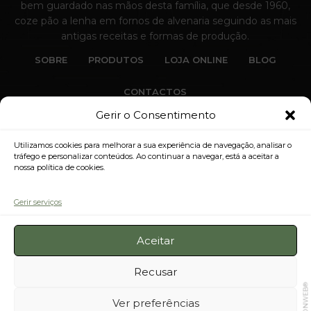
bem guardado nas mãos desta família, que desde 1960,
coze pão a lenha em fornos de alvenaria seguindo as mais
antigas receitas e formas de produção.
SOBRE
PRODUTOS
LOJA ONLINE
BLOG
CONTACTOS
Gerir o Consentimento
Utilizamos cookies para melhorar a sua experiência de navegação, analisar o
tráfego e personalizar conteúdos. Ao continuar a navegar, está a aceitar a
nossa política de cookies.
Pã
Gerir serviços
® 2026 All Rights Reserved. Pão de Gimonde®
Aceitar
Recusar
BEONWEB®
Ver preferências