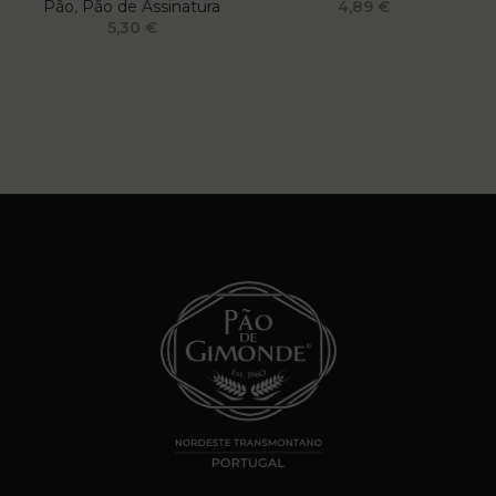
Pão
,
Pão de Assinatura
4,89
€
5,30
€