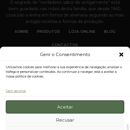
O segredo do “verdadeiro sabor de antigamente” está
bem guardado nas mãos desta família, que desde 1960,
coze pão a lenha em fornos de alvenaria seguindo as mais
antigas receitas e formas de produção.
SOBRE
PRODUTOS
LOJA ONLINE
BLOG
CONTACTOS
Gerir o Consentimento
Utilizamos cookies para melhorar a sua experiência de navegação, analisar o
tráfego e personalizar conteúdos. Ao continuar a navegar, está a aceitar a
nossa política de cookies.
Pã
Gerir serviços
® 2026 All Rights Reserved. Pão de Gimonde®
Aceitar
Recusar