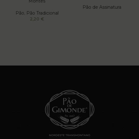
Montes
Pão de Assinatura
Pão
,
Pão Tradicional
2,20
€